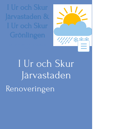
I Ur och Skur
Järvastaden &
I Ur och Skur
Grönlingen
Nyfiken Frilufts AB - Järvastaden,
Solna
​ I Ur och Skur
Järvastaden
Renoveringen