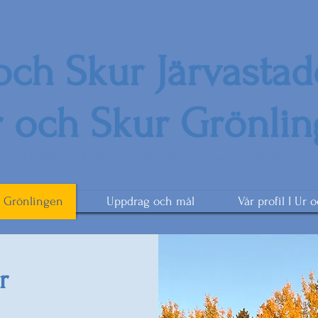
 och Skur Järvasta
r och Skur Grönli
Nyfiken Frilufts AB - Järvastaden, Solna
Grönlingen
Uppdrag och mål
Vår profil I Ur 
r