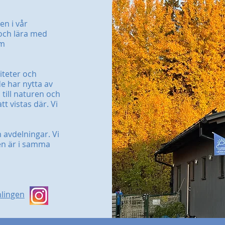
en i vår
 och lära med
om
viteter och
e har nytta av
 till naturen och
t vistas där. Vi
 avdelningar. Vi
n är i samma
nlingen