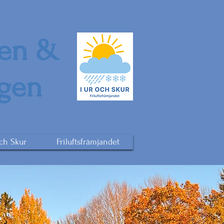
den &
ngen
och Skur
Friluftsfrämjandet