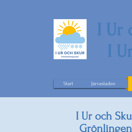
I Ur
I U
Start
Järvastaden
I Ur och Sku
Grönlingen